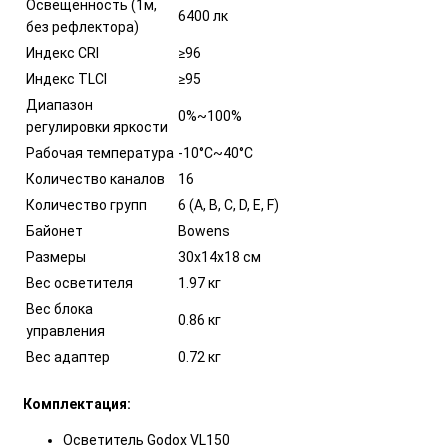
Освещенность (1м,
6400 лк
без рефлектора)
Индекс CRI
≥96
Индекс TLCI
≥95
Диапазон
0%~100%
регулировки яркости
Рабочая температура
-10°С~40°С
Количество каналов
16
Количество групп
6 (A, B, C, D, E, F)
Байонет
Bowens
Размеры
30х14x18 см
Вес осветителя
1.97 кг
Вес блока
0.86 кг
управления
Вес адаптер
0.72 кг
Комплектация:
Осветитель Godox VL150