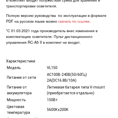
В комплект входит полужесткая сумка для хранения и
транспортировки осветителя.
Полную версию руководства по эксплуатации в формате
PDF на русском языке можно
скачать по ссылке
.
*С 01.03.2021 года производитель внес изменения в
комплектацию осветителя. Пульт дистанционного
управления RC-A5 II в комплект не входит.
Характеристики:
Модель
VL150
AC100В-240В(50/60Гц)
Питание от сети
2А(DC16.8В/10А)
Питание от
Литиевая батарея типа V-mount
аккумулятора
(приобретается отдельно)
Мощность
150Вт
Цветовая
5600К±200K
температура