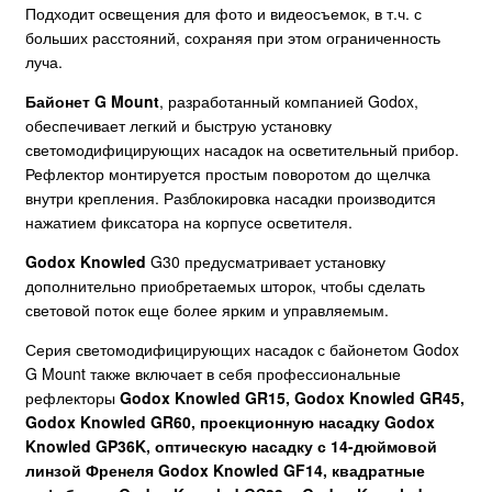
Подходит освещения для фото и видеосъемок, в т.ч. с
больших расстояний, сохраняя при этом ограниченность
луча.
Байонет G Mount
, разработанный компанией Godox,
обеспечивает легкий и быструю установку
светомодифицирующих насадок на осветительный прибор.
Рефлектор монтируется простым поворотом до щелчка
внутри крепления. Разблокировка насадки производится
нажатием фиксатора на корпусе осветителя.
Godox Knowled
G30 предусматривает установку
дополнительно приобретаемых шторок, чтобы сделать
световой поток еще более ярким и управляемым.
Серия светомодифицирующих насадок с байонетом Godox
G Mount также включает в себя профессиональные
рефлекторы
Godox Knowled GR15
,
Godox Knowled GR45
,
Godox Knowled GR60
, проекционную насадку
Godox
Knowled GP36K
, оптическую насадку с 14-дюймовой
линзой Френеля
Godox Knowled GF14
, квадратные