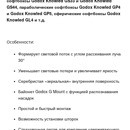
софтбоксы
Godox Knowled GS33
и
Godox Knowled
GS44
, параболические софтбоксы
Godox Knowled GP4
и
Godox Knowled GP5
, сферические софтбоксы
Godox
Knowled GL4
и т.д.
Особенности:
Формирует световой поток с углом рассеивания луча
30°
Уменьшает световые потери и увеличивает яркость
Серебристая «зеркальная» внутренняя поверхность
Байонет Godox G Mount с функцией распознавания
насадок
Простой и быстрый монтаж
Возможность установки шторок
Страховочная петля для крепления удерживающего