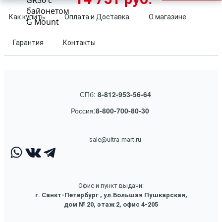
GR30 с
байонетом
Как купить
Оплата и Доставка
О магазине
G Mount
Гарантия
Контакты
СПб:
8-812-953-56-64
Россия:
8-800-700-80-30
sale@ultra-mart.ru
Офис и пункт выдачи:
г. Санкт-Петербург , ул.Большая Пушкарская,
дом № 20, этаж 2, офис 4-205