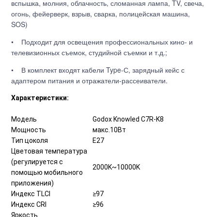
вспышка, молния, облачность, сломанная лампа, TV, свеча,
огонь, фейерверк, взрыв, сварка, полицейская машина,
SOS)
• Подходит для освещения профессиональных кино- и
телевизионных съемок, студийной съемки и т.д.;
• В комплект входят кабели Type-С, зарядный кейс с
адаптером питания и отражатели-рассеиватели.
Характеристики:
Модель
Godox Knowled C7R-K8
Мощность
макс.10Вт
Тип цоколя
E27
Цветовая температура
(регулируется с
2000K~10000K
помощью мобильного
приложения)
Индекс TLCI
≥97
Индекс CRI
≥96
Яркость