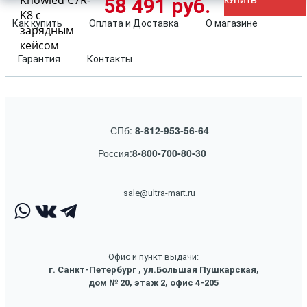
Knowled C7R-
58 491 руб.
КУПИТЬ
K8 с
Как купить
Оплата и Доставка
О магазине
зарядным
кейсом
Гарантия
Контакты
СПб:
8-812-953-56-64
Россия:
8-800-700-80-30
sale@ultra-mart.ru
Офис и пункт выдачи:
г. Санкт-Петербург , ул.Большая Пушкарская,
дом № 20, этаж 2, офис 4-205