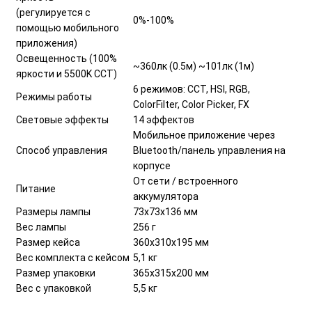
(регулируется с
0%-100%
помощью мобильного
приложения)
Освещенность (100%
~360лк (0.5м) ~101лк (1м)
яркости и 5500K CCT)
6 режимов: CCT, HSI, RGB,
Режимы работы
ColorFilter, Color Picker, FX
Световые эффекты
14 эффектов
Мобильное приложение через
Способ управления
Bluetooth/панель управления на
корпусе
От сети / встроенного
Питание
аккумулятора
Размеры лампы
73x73x136 мм
Вес лампы
256 г
Размер кейса
360х310х195 мм
Вес комплекта с кейсом
5,1 кг
Размер упаковки
365х315х200 мм
Вес с упаковкой
5,5 кг