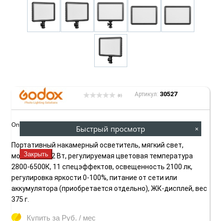
30527
Артикул:
(0)
Описание товара:
Быстрый просмотр
×
Портативный накамерный осветитель, мягкий свет,
Закрыть
мощность 22 Вт, регулируемая цветовая температура
2800-6500К, 11 спецэффектов, освещенность 2100 лк,
регулировка яркости 0-100%, питание от сети или
аккумулятора (приобретается отдельно), ЖК-дисплей, вес
375 г.
Купить за
Руб. / мес