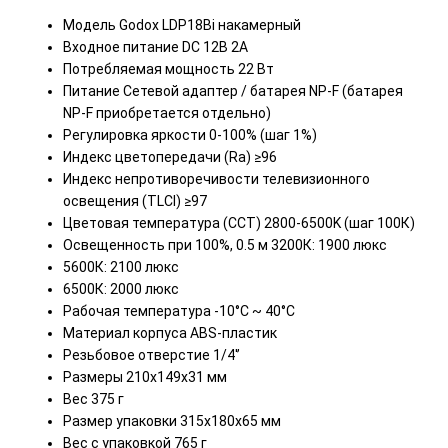
Модель Godox LDP18Bi накамерный
Входное питание DC 12В 2А
Потребляемая мощность 22 Вт
Питание Сетевой адаптер / батарея NP-F (батарея
NP-F приобретается отдельно)
Регулировка яркости 0-100% (шаг 1%)
Индекс цветопередачи (Ra) ≥96
Индекс непротиворечивости телевизионного
освещения (TLCI) ≥97
Цветовая температура (CCT) 2800-6500K (шаг 100К)
Освещенность при 100%, 0.5 м 3200К: 1900 люкс
5600К: 2100 люкс
6500К: 2000 люкс
Рабочая температура -10°C ~ 40°C
Материал корпуса ABS-пластик
Резьбовое отверстие 1/4'’
Размеры 210х149х31 мм
Вес 375 г
Размер упаковки 315х180х65 мм
Вес с упаковкой 765 г