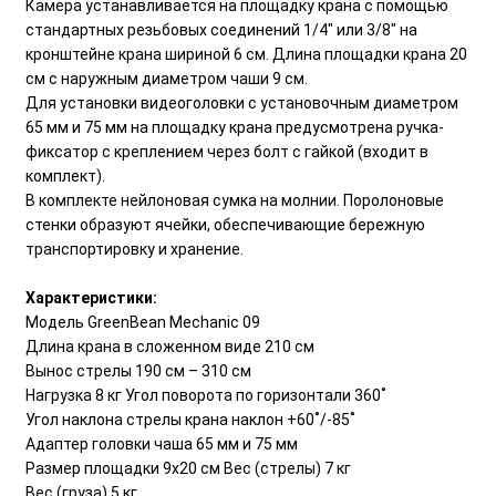
Камера устанавливается на площадку крана с помощью
стандартных резьбовых соединений 1/4" или 3/8" на
кронштейне крана шириной 6 см. Длина площадки крана 20
см с наружным диаметром чаши 9 см.
Для установки видеоголовки с установочным диаметром
65 мм и 75 мм на площадку крана предусмотрена ручка-
фиксатор с креплением через болт с гайкой (входит в
комплект).
В комплекте нейлоновая сумка на молнии. Поролоновые
стенки образуют ячейки, обеспечивающие бережную
транспортировку и хранение.
Характеристики:
Модель GreenBean Mechanic 09
Длина крана в сложенном виде 210 см
Вынос стрелы 190 см – 310 см
Нагрузка 8 кг Угол поворота по горизонтали 360˚
Угол наклона стрелы крана наклон +60˚/-85˚
Адаптер головки чаша 65 мм и 75 мм
Размер площадки 9х20 см Вес (стрелы) 7 кг
Вес (груза) 5 кг