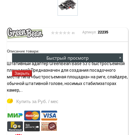
22235
Артикул:
(0)
Описание товара:
Быстрый просмотр
×
Штативный адаптер GreenBean Base 53 с быстросъемной
площадкой Предназначен для создания посадочного
Закрыть
места типа «быстросъемная площадка» на риге, слайдере,
обычной штативной голове, носимых стабилизаторах
камер,...
Купить за
Руб. / мес