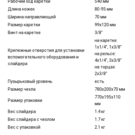
Рабочий ход каретки
540 мм
Длина ножек
80-95 мм
Ширина направляющей
70 мм
Размер каретки
99х120 мм
Винт на каретке
3/8"
на каретке:
1х1/4", 1х3/8"
Крепежные отверстия для установки
на рельсе:
вспомогательного оборудования и
4х1/4", 3х3/8"
слайдера
на торцах:
2х3/8"
Пузырьковый уровень
есть
Размер чехла
780х200х70 мм
770х195х110
Размер упаковки
мм
Вес слайдера
1.4 кг
Вес слайдера с чехлом
1.7 кг
Вес с упаковкой
2.1 кг