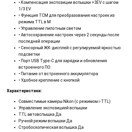
• Компенсация экспозиции вспышки +3EV с шагом
1/3 EV
• Функция TCM для преобразования настроек из
режима TTL в M
• Управление пилотным светом
• Автосохранение настроек через 2 секунды после
последней операции
• Сенсорный ЖК-дисплей с регулируемой яркостью
подсветки
• Порт USB Type-C для зарядки и обновления
встроенного ПО
• Питание от встроенного аккумулятора
• Удобное крепление с кнопкой
Характеристики:
Совместимые камеры Nikon (с режимом i-TTL)
Управление экспозицией вспышки
TTL автовспышка Да
Ручной режим вспышки Да
Стробоскопическая вспышка Да