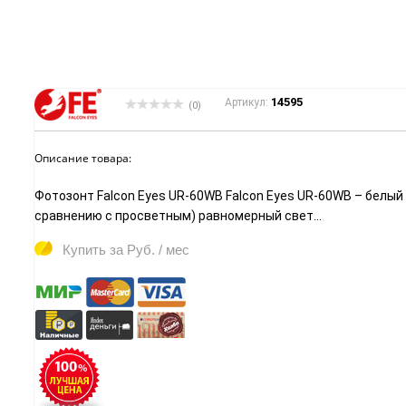
14595
Артикул:
(0)
Описание товара:
Фотозонт Falcon Eyes UR-60WB Falcon Eyes UR-60WB – белы
сравнению с просветным) равномерный свет...
Купить за
Руб. / мес