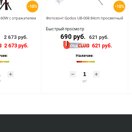
-10%
-10%
-60W с отражателем
Фотозонт Godox UB-008 84cm просветный
Быстрый просмотр
.
690 руб.
2 673 руб.
621 руб.
2 673 руб.
621 руб.
чие:
Наличие:
т
шт