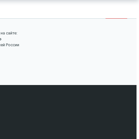
×
Войти
Поиск
на сайте:
о
Вход
сей России
Авторизуйтесь, если вы уже зарегистрированы в
нашем магазине.
Запомнить меня
Забыли пароль?