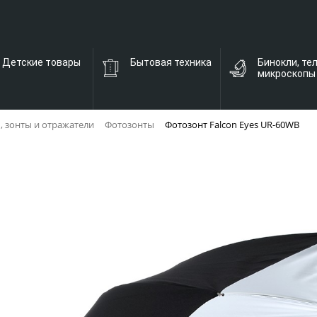
Детские товары
Бытовая техника
Бинокли, те
микроскопы
, зонты и отражатели
Фотозонты
Фотозонт Falcon Eyes UR-60WB