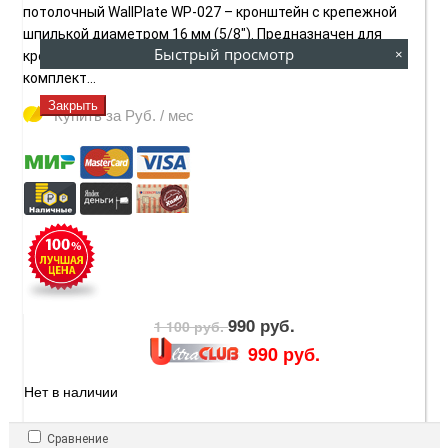
потолочный WallPlate WP-027 – кронштейн с крепежной
шпилькой диаметром 16 мм (5/8"). Предназначен для
Быстрый просмотр
×
крепления на стену или потолок (крепежные элементы в
комплект...
Закрыть
Купить за
Руб. / мес
990 руб.
1 100 руб.
990 руб.
Нет в наличии
Сравнение