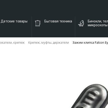
Детские товары
Бытовая техника
Бинокли, те
микроскопы
ржатели, крепеж
Крепеж, муфты, держатели
Зажим клипса Falcon Ey