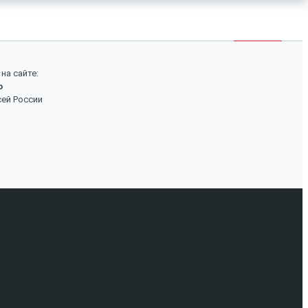
×
Войти
Поиск
на сайте:
о
Вход
сей России
Авторизуйтесь, если вы уже зарегистрированы в
нашем магазине.
Запомнить меня
Забыли пароль?