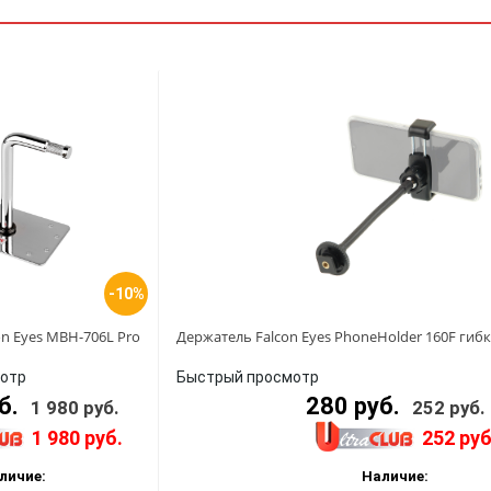
-10%
n Eyes MBH-706L Pro
Держатель Falcon Eyes PhoneHolder 160F гиб
отр
Быстрый просмотр
уб.
280 руб.
1 980 руб.
252 руб.
1 980 руб.
252 руб
личие:
Наличие: