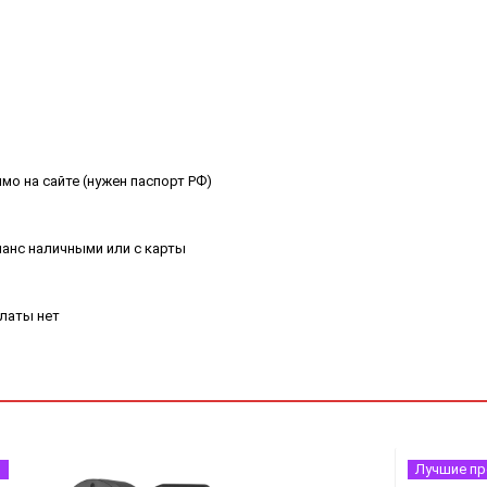
мо на сайте (нужен паспорт РФ)
ланс наличными или с карты
платы нет
я
Лучшие п