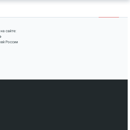
×
Войти
Поиск
на сайте:
о
Вход
сей России
Авторизуйтесь, если вы уже зарегистрированы в
нашем магазине.
Запомнить меня
Забыли пароль?