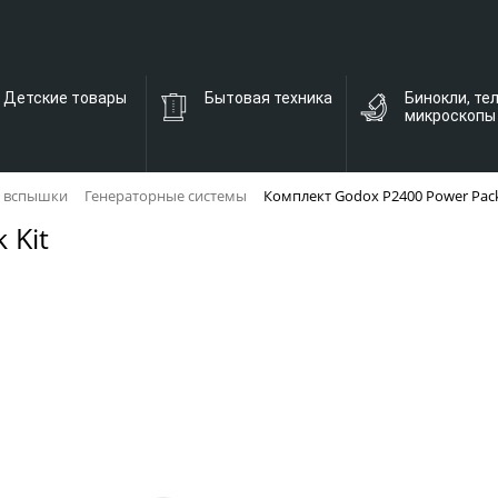
Детские товары
Бытовая техника
Бинокли, те
микроскопы
 вспышки
Генераторные системы
Комплект Godox P2400 Power Pack
 Kit