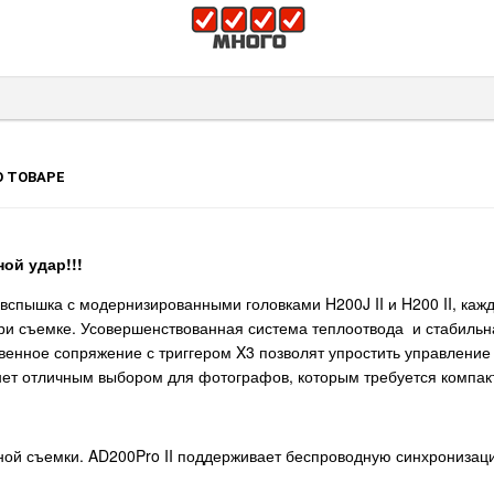
 ТОВАРЕ
ой удар!!!
я вспышка с модернизированными головками H200J II и H200 II, к
 при съемке. Усовершенствованная система теплоотвода и стабиль
венное сопряжение с триггером X3 позволят упростить управление
анет отличным выбором для фотографов, которым требуется компа
ой съемки. AD200Pro II поддерживает беспроводную синхронизацию 