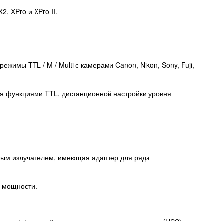
, XPro и XPro II.
имы TTL / M / Multi с камерами Canon, Nikon, Sony, Fuji,
ия функциями TTL, дистанционной настройки уровня
глым излучателем, имеющая адаптер для ряда
й мощности.