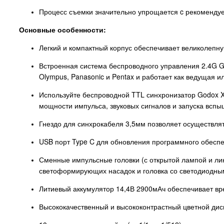
Процесс съемки значительно упрощается c рекомендуем
Основные особенности:
Легкий и компактный корпус обеспечивает великолепн
Встроенная система беспроводного управления 2.4G Go
Olympus, Panasonic и Pentax и работает как ведущая
Используйте беспроводной TTL синхронизатор Godox X
мощности импульса, звуковых сигналов и запуска вспы
Гнездо для синхрокабеля 3,5мм позволяет осуществля
USB порт Type C для обновления программного обеспе
Сменные импульсные головки (с открытой лампой и ли
светоформирующих насадок и головка со светодиодны
Литиевый аккумулятор 14,4В 2900мАч обеспечивает вр
Высококачественный и высококонтрастный цветной ди