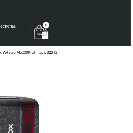
Еще не зарегистрированы?
0
лескопы,
itstro AD200ProII . арт. 32212