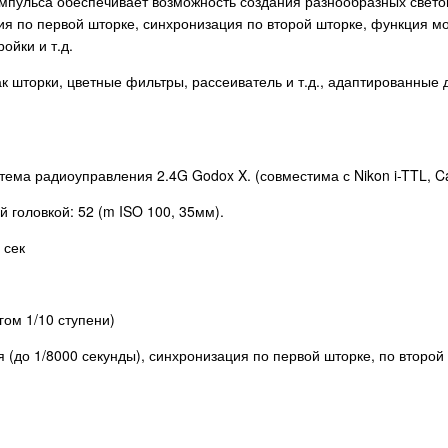
 импульса обеспечивает возможность создания разнообразных свет
ция по первой шторке, синхронизация по второй шторке, функция
ойки и т.д.
шторки, цветные фильтры, рассеиватель и т.д., адаптированные д
а радиоуправления 2.4G Godox X. (совместима с Nikon i-TTL, Cano
 головкой: 52 (m ISO 100, 35мм).
 сек
гом 1/10 ступени)
(до 1/8000 секунды), синхронизация по первой шторке, по второй