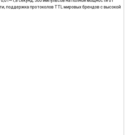
 0,01~1,8 секунд, 500 импульсов на полной мощности от
ти, поддержка протоколов TTL мировых брендов с высокой