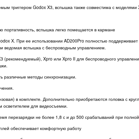
ым триггером Godox X3, вспышка также совместима с моделями X2
ую портативность, вспышка легко помещается в кармане
dox X. При ее использовании AD200Pro полностью поддерживает реж
 или ведомая вспышка с беспроводным управлением.
3 (рекомендуемый), Xpro или Xpro II для беспроводного управлен
шки.
ть различные методы синхронизации.
чения.
нзовая) в комплекте. Дополнительно приобретаются головка с кру
м осветителем для видеосъемки.
емя перезарядки не более 1,8 с и до 500 срабатываний при полно
сплей обеспечивает комфортную работу