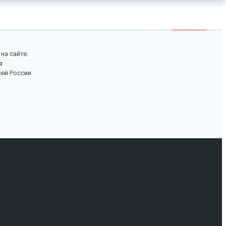
×
Войти
Поиск
на сайте:
о
Вход
сей России
Авторизуйтесь, если вы уже зарегистрированы в
нашем магазине.
Запомнить меня
Забыли пароль?