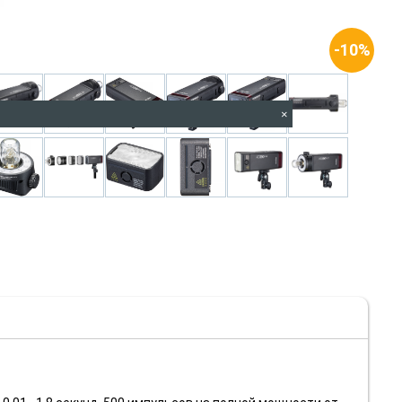
-10%
×