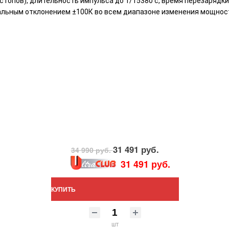
стопов), длительность импульса до 1/15380 с, время перезарядки
альным отклонением ±100К во всем диапазоне изменения мощнос
31 491 руб.
34 990 руб.
31 491 руб.
КУПИТЬ
шт