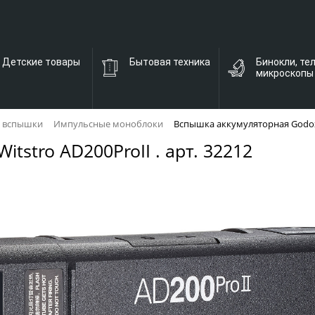
Детские товары
Бытовая техника
Бинокли, те
микроскопы
 вспышки
Импульсные моноблоки
Вспышка аккумуляторная Godox W
tstro AD200ProII . арт. 32212