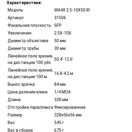
Характеристики:
Модель
WA4X 2.5-10X50 IR
Артикул
31506
Фокальная плоскость
SFP
Увеличение
2.5X-10X
Диаметр объектива
50 мм
Диаметр трубы
30 мм
Линейное поле зрения,
50.4'-12.6'
на дистанции 100 yds
Линейное поле зрения,
16.8-4.2 м
на дистанции 100 м
Вынос зрачка
84 мм
Цена деления клика
1/4 MOA
Длина
328 мм
Отстройка параллакса
Фиксированная
Размер
328х56х56 мм
Вес
545 г
Вес в сборке
675 г