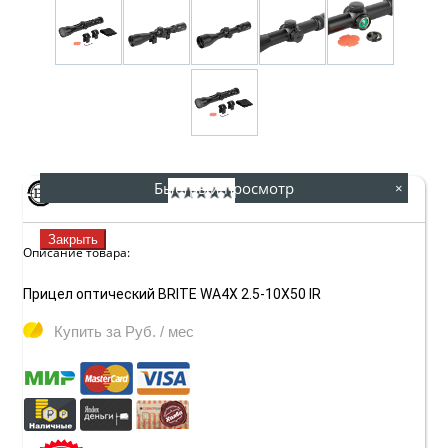
Быстрый просмотр
×
31506
Артикул:
(0)
Закрыть
Описание товара:
Прицел оптический BRITE WA4X 2.5-10X50 IR
Купить за
Руб. / мес