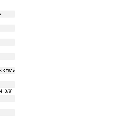
o
, сталь
4–3/8''