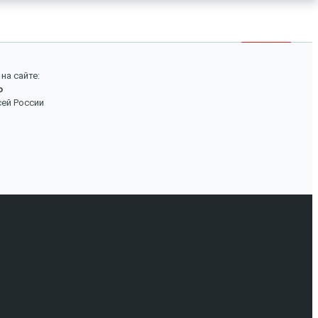
×
Войти
Поиск
на сайте:
о
Вход
сей России
Авторизуйтесь, если вы уже зарегистрированы в
нашем магазине.
Запомнить меня
Забыли пароль?