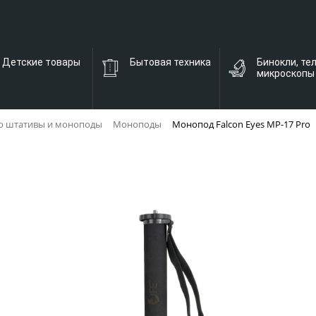
Детские товары
Бытовая техника
Бинокли, те
микроскопы
о штативы и моноподы
Моноподы
Монопод Falcon Eyes MP-17 Pro