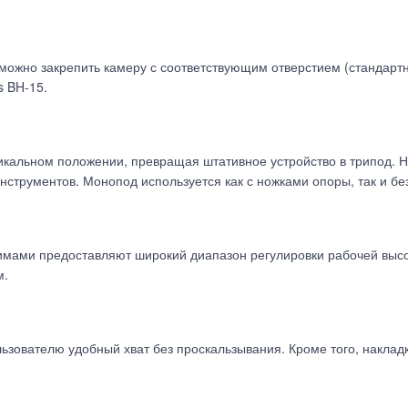
' можно закрепить камеру с соответствующим отверстием (стандарт
s BH-15.
икальном положении, превращая штативное устройство в трипод. 
нструментов. Монопод используется как с ножками опоры, так и бе
имами предоставляют широкий диапазон регулировки рабочей высо
м.
льзователю удобный хват без проскальзывания. Кроме того, накла