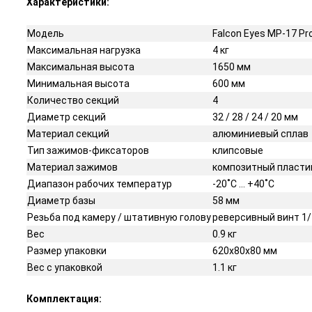
Характеристики:
Модель
Falcon Eyes MP-17 Pr
Максимальная нагрузка
4 кг
Максимальная высота
1650 мм
Минимальная высота
600 мм
Количество секций
4
Диаметр секций
32 / 28 / 24 / 20 мм
Материал секций
алюминиевый сплав
Тип зажимов-фиксаторов
клипсовые
Материал зажимов
композитный пластик
Диапазон рабочих температур
-20˚С … +40˚С
Диаметр базы
58 мм
Резьба под камеру / штативную голову
реверсивный винт 1/
Вес
0.9 кг
Размер упаковки
620х80х80 мм
Вес с упаковкой
1.1 кг
Комплектация: