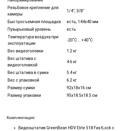
панорамирование
Резьбовое крепление для
1/4", 3/8"
камеры
Быстросъемная площадка
есть, 144х40 мм
Пузырьковый уровень
есть
Температура воздуха при
-20˚С … +40˚С
эксплуатации
Вес видеоголовки
1.2 кг
Вес штатива с
4.6 кг
видеоголовкой
Вес штатива в сумке
5.4 кг
Вес с упаковкой
6.2 кг
Размер сумки
92х18х16 см
Размер упаковки
95х18.5х18.5 см
Комплектация:
Видеоштатив GreenBean HDV Elite 518 FastLock с