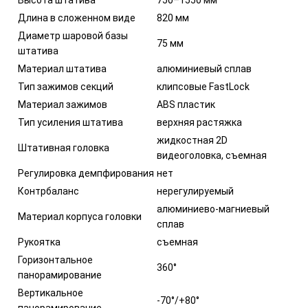
Высота штатива
750–1550 мм
Длина в сложенном виде
820 мм
Диаметр шаровой базы
75 мм
штатива
Материал штатива
алюминиевый сплав
Тип зажимов секций
клипсовые FastLock
Материал зажимов
ABS пластик
Тип усиления штатива
верхняя растяжка
жидкостная 2D
Штативная головка
видеоголовка, съемная
Регулировка демпфирования
нет
Контрбаланс
нерегулируемый
алюминиево-магниевый
Материал корпуса головки
сплав
Рукоятка
съемная
Горизонтальное
360°
панорамирование
Вертикальное
-70°/+80°