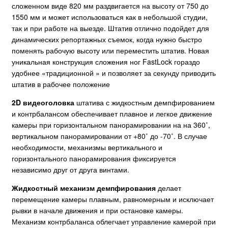
сложенном виде 820 мм раздвигается на высоту от 750 до
1550 мм и может использоваться как в небольшой студии,
так и при работе на выезде. Штатив отлично подойдет для
динамических репортажных съемок, когда нужно быстро
поменять рабочую высоту или переместить штатив. Новая
уникальная конструкция сложения ног FastLock гораздо
удобнее «традиционной » и позволяет за секунду приводить
штатив в рабочее положение
2D видеоголовка
штатива с жидкостным демпфированием
и контрбалансом обеспечивает плавное и легкое движение
камеры при горизонтальном панорамировании на на 360˚,
вертикальном панорамировании от +80˚ до -70˚. В случае
необходимости, механизмы вертикального и
горизонтального панорамирования фиксируется
независимо друг от друга винтами.
Жидкостный механизм демпфирования
делает
перемещение камеры плавным, равномерным и исключает
рывки в начале движения и при остановке камеры.
Механизм контрбаланса облегчает управление камерой при