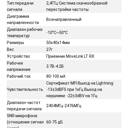
Тип передачи
2,4ГГц Система скачкообразной
сигнала
перестройки частоты
Диаграмма
Всенаправленный
направленности
Диапазон рабочих
-10°C~50°C
температур
Размеры
50х40х14мм
Вес
27г
Устройство
Приемник MoveLink LT RX
Рабочее
3.7В-4.2В
напряжение
Рабочий ток
80-100 мА
Сертификат MFI Выход на Lightning:
Чувствительность
-13±3dBFS при 1кГц Выход на
наушники: -22±3dBV на 1Гц
Диапазон частот
2404МГц-2476МГц
передачи сигнала
SNR микрофона
(отношение сигнал
60-75 дБ