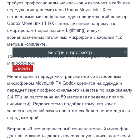
требует профессиональных навыков и включает в себя два
передающих трансмиттера Godox MoveLink TX со
встроенными микрофонами, один принимающий ресивер
Godox MoveLink LT RX с подключением напрямую к
смартфонам (через разъем Lightning) и двух
всенаправленных петличных микрофона с кабелем 1.2
метра в комплекте.
Быстрый просмотр
×
Трансмиттер Godox MoveLink TX со встроенным
микрофоном
Закрыть
Миниатюрный передатчик-трансмиттер со встроенным
микрофоном MoveLink TX Godox крепится на одежде и
передает звук профессионального качества по радиоканалу
2.4 ГГц на расстояние до 50 метров (в пределах прямой
видимости). Радиосистема подойдет тому, кто хочет
записать хороший звук и при этом свободно перемещаться
перед камерой.
Встроенный всенаправленный конденсаторный микрофон
дает возможность сделать качественную запись, даже если