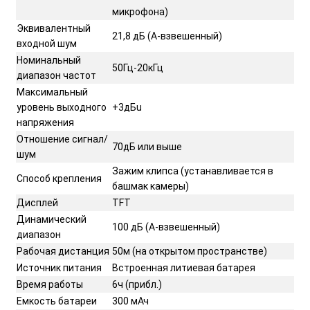
микрофона)
Эквивалентный
21,8 дБ (А-взвешенный)
входной шум
Номинальный
50Гц-20кГц
диапазон частот
Максимальный
уровень выходного
+3дБu
напряжения
Отношение сигнал/
70дБ или выше
шум
Зажим клипса (устанавливается в
Способ крепления
башмак камеры)
Дисплей
TFT
Динамический
100 дБ (А-взвешенный)
диапазон
Рабочая дистанция
50м (на открытом пространстве)
Источник питания
Встроенная литиевая батарея
Время работы
6ч (прибл.)
Емкость батареи
300 мАч