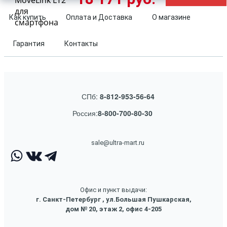
MoveLink LT2
для
Как купить
Оплата и Доставка
О магазине
смартфона
Гарантия
Контакты
СПб:
8-812-953-56-64
Россия:
8-800-700-80-30
sale@ultra-mart.ru
Офис и пункт выдачи:
г. Санкт-Петербург , ул.Большая Пушкарская,
дом № 20, этаж 2, офис 4-205