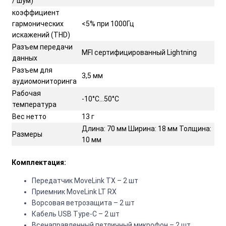
/ шум)
коэффициент
гармонических
<5% при 1000Гц
искажений (THD)
Разъем передачи
MFI сертифицированный Lightning
данных
Разъем для
3,5 мм
аудиомониторинга
Рабочая
-10°С…50°С
температура
Вес нетто
13 г
Длина: 70 мм Ширина: 18 мм Толщина:
Размеры
10 мм
Комплектация:
Передатчик MoveLink TX – 2 шт
Приемник MoveLink LT RX
Ворсовая ветрозащита – 2 шт
Кабель USB Type-C – 2 шт
Всенаправленный петличный микрофон – 2 шт