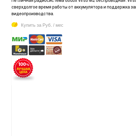
Петличная радиосистема Godox Virso M2 беспроводная .Virs
сверхдолгое время работы от аккумулятора и поддержка зап
видеопроизводства.
Купить за
Руб. / мес