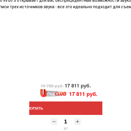
o/Virso S открывает для вас беспрецедентные возможности звуко
иси трех источников звука - все это идеально подходит для съем
17 811 руб.
19 790 руб.
17 811 руб.
КУПИТЬ
шт