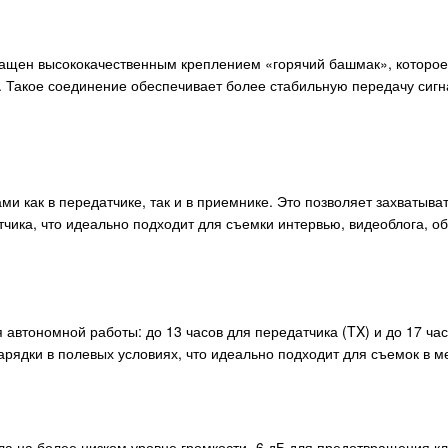
нащен высококачественным креплением «горячий башмак», которое
 Такое соединение обеспечивает более стабильную передачу сигн
 как в передатчике, так и в приемнике. Это позволяет захватыват
тчика, что идеально подходит для съемки интервью, видеоблога, 
втономной работы: до 13 часов для передатчика (TX) и до 17 час
арядки в полевых условиях, что идеально подходит для съемок в м
ала на более низком уровне громкости -6 дБ для предотвращения к