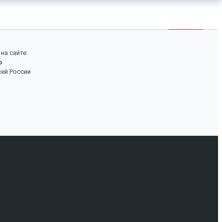
×
Войти
Поиск
на сайте:
о
Вход
сей России
Авторизуйтесь, если вы уже зарегистрированы в
нашем магазине.
Запомнить меня
Забыли пароль?