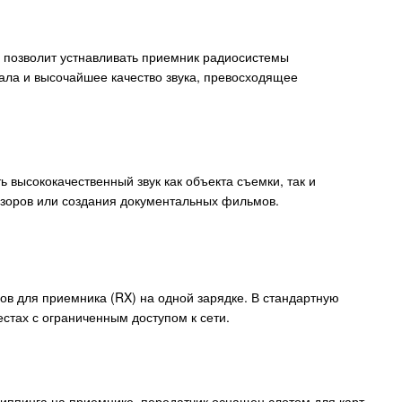
 позволит устнавливать приемник радиосистемы
ала и высочайшее качество звука, превосходящее
ь высококачественный звук как объекта съемки, так и
обзоров или создания документальных фильмов.
ов для приемника (RX) на одной зарядке. В стандартную
естах с ограниченным доступом к сети.
липпинга на приемнике, передатчик оснащен слотом для карт