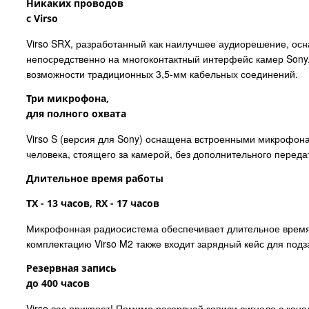
Никаких проводов
с Virso
Virso SRX, разработанный как наилучшее аудиорешение, ос
непосредственно на многоконтактный интерфейс камер Sony.
возможности традиционных 3,5-мм кабельных соединений.
Три микрофона,
для полного охвата
Virso S (версия для Sony) оснащена встроенными микрофонами
человека, стоящего за камерой, без дополнительного переда
Длительное время работы
TX - 13 часов, RX - 17 часов
Микрофонная радиосистема обеспечивает длительное время а
комплектацию Virso M2 также входит зарядный кейс для подз
Резервная запись
до 400 часов
Virso вас прикроет! Помимо резервной записи сигнала с кан