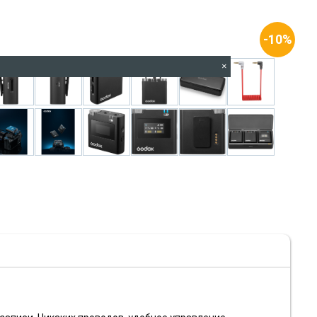
-10%
×