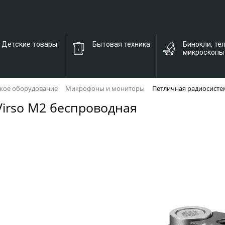
Детские товары
Бытовая техника
Бинокли, те
микроскопы
кое оборудование
Микрофоны и мониторы
Петличная радиосисте
irso M2 беспроводная