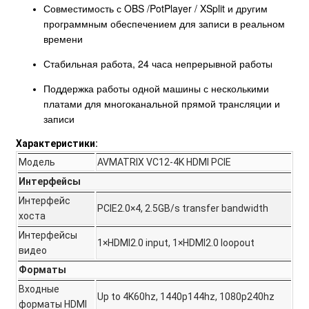
Совместимость с OBS /PotPlayer / XSplit и другим
программным обеспечением для записи в реальном
времени
Стабильная работа, 24 часа непрерывной работы
Поддержка работы одной машины с несколькими
платами для многоканальной прямой трансляции и
записи
Характеристики:
Модель
AVMATRIX VC12-4K HDMI PCIE
Интерфейсы
Интерфейс
PCIE2.0×4, 2.5GB/s transfer bandwidth
хоста
Интерфейсы
1×HDMI2.0 input, 1×HDMI2.0 loopout
видео
Форматы
Входные
Up to 4K60hz, 1440p144hz, 1080p240hz
форматы HDMI