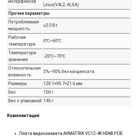
интерфейсов
Linux(V4L2, ALSA)
Прочие параметры
Потребляемая
≤2.0 Вт
мощность
Рабочая
0℃~60℃
температура
Температура
-20℃~70℃
хранения
Относительная
5%~90% без конденсата
влажность
Размеры
120.1×95.7×21.6 мм
Вес
100 г
Вес с упаковкой
145 г
Комплектация:
Плата видеозахвата AVMATRIX VC12-4K HDMI PCIE