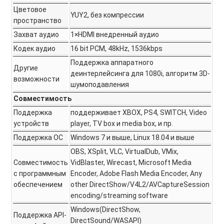
Цветовое
YUY2, без компрессии
пространство
Захват аудио
1×HDMI внедренный аудио
Кодек аудио
16 bit PCM, 48kHz, 1536kbps
Поддержка аппаратного
Другие
деинтерлейсинга для 1080i, алгоритм 3D-
возможности
шумоподавления
Совместимость
Поддержка
поддерживает XBOX, PS4, SWITCH, Video
устройств
player, TV box и media box, и пр.
Поддержка ОС
Windows 7 и выше, Linux 18.04 и выше
OBS, XSplit, VLC, VirtualDub, VMix,
Совместимость
VidBlaster, Wirecast, Microsoft Media
с программным
Encoder, Adobe Flash Media Encoder, Any
обеспечением
other DirectShow/V4L2/AVCaptureSession
encoding/streaming software
Windows(DirectShow,
Поддержка API-
DirectSound/WASAPI)