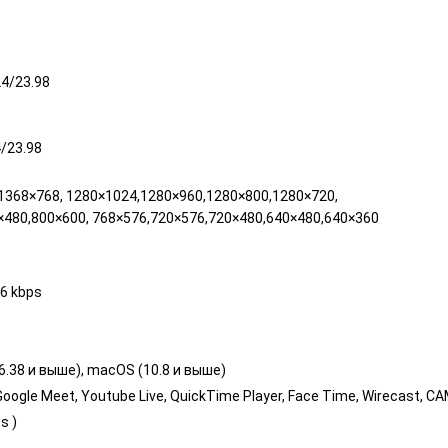
4/23.98
/23.98
1368×768, 1280×1024,1280×960,1280×800,1280×720,
×480,800×600, 768×576,720×576,720×480,640×480,640×360
36 kbps
2.6.38 и выше), macOS (10.8 и выше)
oogle Meet, Youtube Live, QuickTime Player, Face Time, Wirecast, CAM
s )