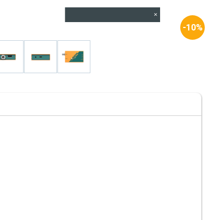
×
-10%