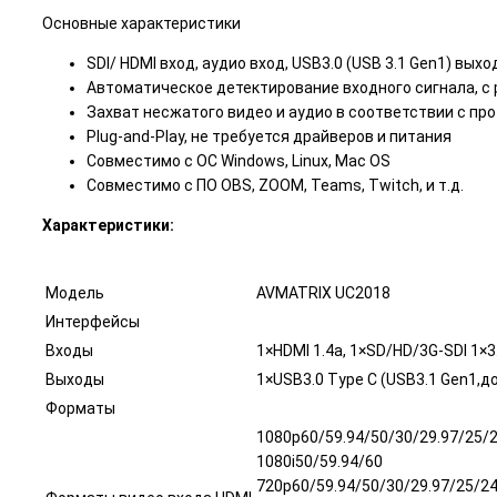
Основные характеристики
SDI/ HDMI вход, аудио вход, USB3.0 (USB 3.1 Gen1) выхо
Автоматическое детектирование входного сигнала, с
Захват несжатого видео и аудио в соответствии с пр
Plug-and-Play, не требуется драйверов и питания
Совместимо с ОС Windows, Linux, Mac OS
Совместимо с ПО OBS, ZOOM, Teams, Twitch, и т.д.
Характеристики:
Модель
AVMATRIX UC2018
Интерфейсы
Входы
1×HDMI 1.4a, 1×SD/HD/3G-SDI 1×3
Выходы
1×USB3.0 Type C (USB3.1 Gen1,д
Форматы
1080p60/59.94/50/30/29.97/25/2
1080i50/59.94/60
720p60/59.94/50/30/29.97/25/24