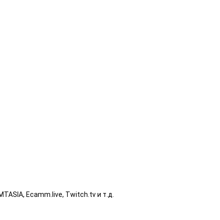
TASIA, Ecamm.live, Twitch.tv и т.д.