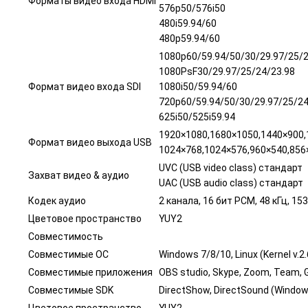
Форматы видео входа HDMI
576p50/576i50
480i59.94/60
480p59.94/60
1080p60/59.94/50/30/29.97/25/2
1080PsF30/29.97/25/24/23.98
Формат видео входа SDI
1080i50/59.94/60
720p60/59.94/50/30/29.97/25/24
625i50/525i59.94
1920×1080,1680×1050,1440×900,
Формат видео выхода USB
1024×768,1024×576,960×540,856
UVC (USB video class) стандарт
Захват видео & аудио
UAC (USB audio class) стандарт
Кодек аудио
2 канала, 16 бит PCM, 48 кГц, 15
Цветовое пространство
YUY2
Совместимость
Совместимые ОС
Windows 7/8/10, Linux (Kernel v.
Совместимые приложения
OBS studio, Skype, Zoom, Team, G
Совместимые SDK
DirectShow, DirectSound (Window
Цветовое пространство
YUY2