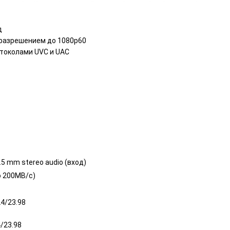
д
 разрешением до 1080p60
отоколами UVC и UAC
.5 mm stereo audio (вход)
о 200MB/с)
4/23.98
/23.98