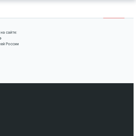
×
Войти
Поиск
на сайте:
о
Вход
сей России
Авторизуйтесь, если вы уже зарегистрированы в
нашем магазине.
Запомнить меня
Забыли пароль?