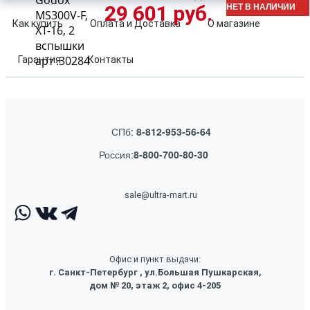
Godox
НЕТ В НАЛИЧИИ
29 601 руб.
MS300V-F,
Как купить
Оплата и Доставка
О магазине
XT-16, 2
вспышки
арт .30284
Гарантия
Контакты
СПб:
8-812-953-56-64
Россия:
8-800-700-80-30
sale@ultra-mart.ru
Офис и пункт выдачи:
г. Санкт-Петербург , ул.Большая Пушкарская,
дом № 20, этаж 2, офис 4-205