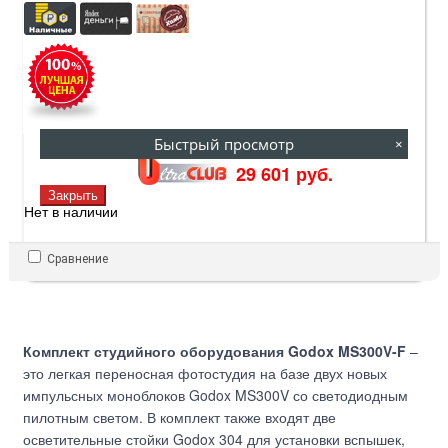
29 601 руб.
Быстрый просмотр
32 890 руб.
×
29 601 руб.
Закрыть
Нет в наличии
Сравнение
Комплект студийного оборудования Godox MS300V-F
–
это легкая переносная фотостудия на базе двух новых
импульсных моноблоков Godox MS300V со светодиодным
пилотным светом. В комплект также входят две
осветительные стойки Godox 304 для установки вспышек,