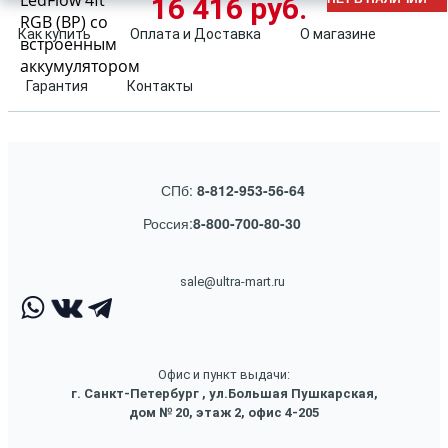
LedFlow 4ft
16 416 руб.
RGB (BP) со
Как купить
Оплата и Доставка
О магазине
встроенным
аккумулятором
Гарантия
Контакты
СПб:
8-812-953-56-64
Россия:
8-800-700-80-30
sale@ultra-mart.ru
Офис и пункт выдачи:
г. Санкт-Петербург , ул.Большая Пушкарская,
дом № 20, этаж 2, офис 4-205