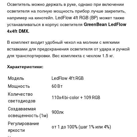
Осветитель можно держать в руке, однако при включении
осветителя на полную мощность прибор лучше закрепить,
например на кинотейп. LedFlow 4ft RGB (BP) может также
устанавливаться в корпус осветителя
GreenBean LedFlow
4х4ft DMX
.
В комплект входит удобный чехол на молнии с мягкими
вставками для предохранения осветителя от удара и ручкой
для транспортировки. Вес комплекта с чехлом 1.5 кг.
Характеристики:
Модель
LedFlow 4ft RGB
Мощность
60 Вт
Количество
110х4 bi-color + 109 RGB
светодиодов
Создаваемая
900лк
освещенность (1м)
Регулирование
от 1 до 100% (шаг 1% или 4%)
яркости