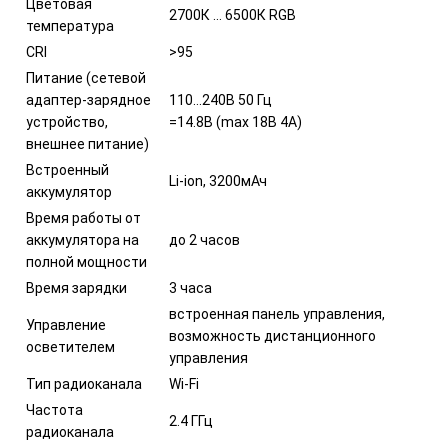
Цветовая
2700К … 6500К RGB
температура
CRI
>95
Питание (сетевой
адаптер-зарядное
110…240В 50 Гц
устройство,
=14.8В (max 18В 4А)
внешнее питание)
Встроенный
Li-ion, 3200мАч
аккумулятор
Время работы от
аккумулятора на
до 2 часов
полной мощности
Время зарядки
3 часа
встроенная панель управления,
Управление
возможность дистанционного
осветителем
управления
Тип радиоканала
Wi-Fi
Частота
2.4 ГГц
радиоканала