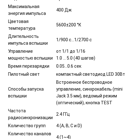
Максимальная
400 Дж
энергия импульса
Цветовая
5600±200 °К
температура
Длительность
1/900 с…1/2700 с
импульса вспышки
Управление
от 1/1 до 1/16
мощностью вспышки
1.0 … 5.0 (40 шагов)
Время перезарядки
0.05…0.6 сек
Пилотный свет
компактный светодиод LED 30Вт
Встроенное беспроводное
Способы запуска
управление, синхрокабель (mini
вспышки
Jack 3.5 мм), ведомый режим
(оптический), кнопка TEST
Частота
2.4 ГГц
радиосинхронизации
Количество групп
4 (A, B, C и D)
Количество каналов
4 (1~4)