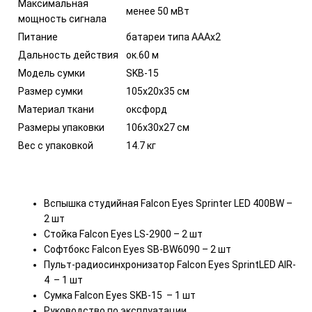
Максимальная
менее 50 мВт
мощность сигнала
Питание
батареи типа АААх2
Дальность действия
ок.60 м
Модель сумки
SKB-15
Размер сумки
105х20х35 см
Материал ткани
оксфорд
Размеры упаковки
106х30х27 см
Вес с упаковкой
14.7 кг
Вспышка студийная Falcon Eyes Sprinter LED 400BW –
2 шт
Стойка Falcon Eyes LS-2900 – 2 шт
Софтбокс Falcon Eyes SB-BW6090 – 2 шт
Пульт-радиосинхронизатор Falcon Eyes SprintLED AIR-
4 – 1 шт
Сумка Falcon Eyes SKB-15 – 1 шт
Руководство по эксплуатации