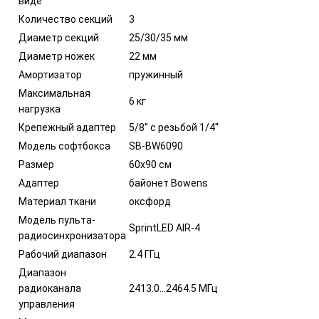
виде
Количество секций
3
Диаметр секций
25/30/35 мм
Диаметр ножек
22 мм
Амортизатор
пружинный
Максимальная
6 кг
нагрузка
Крепежный адаптер
5/8” с резьбой 1/4''
Модель софтбокса
SB-BW6090
Размер
60х90 см
Адаптер
байонет Bowens
Материал ткани
оксфорд
Модель пульта-
SprintLED AIR-4
радиосинхронизатора
Рабочий диапазон
2.4 ГГц
Диапазон
радиоканала
2413.0…2464.5 МГц
управления