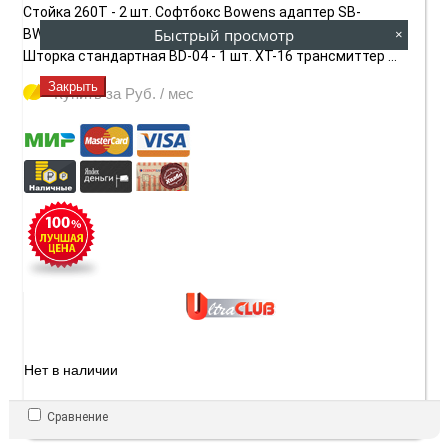
Стойка 260T - 2 шт. Софтбокс Bowens адаптер SB-
Быстрый просмотр
BW80X120 - 1 шт. Черно-белый зонт UB-004 40" - 1 шт.
×
Шторка стандартная BD-04 - 1 шт. XT-16 трансмиттер ...
Закрыть
Купить за
Руб. / мес
Нет в наличии
Сравнение